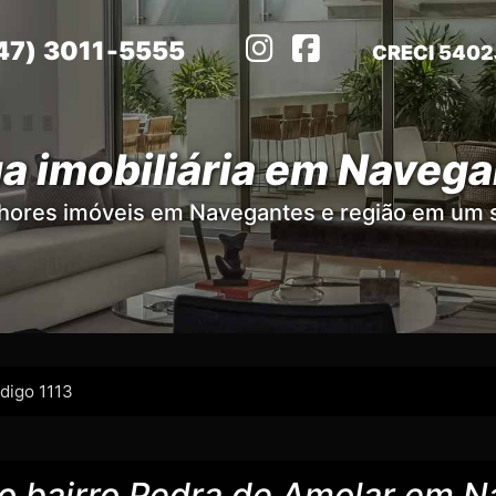
47) 3011-5555
CRECI 5402
a imobiliária em Naveg
hores imóveis em Navegantes e região em um s
digo 1113
o bairro Pedra de Amolar em 