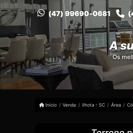
(47) 99690-0681
(
A su
Os mel
Início
Venda
Ilhota - SC
Área
Có
Terreno n