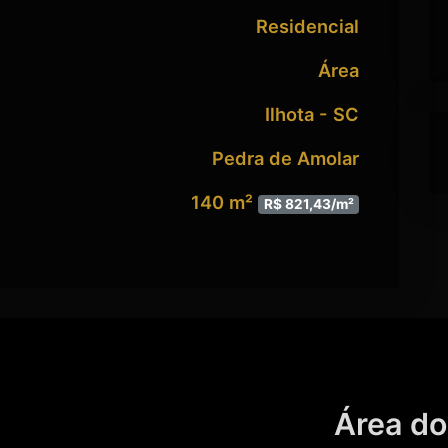
Residencial
Área
Ilhota - SC
Pedra de Amolar
140 m²
R$ 821,43/m²
Área do